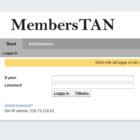
Start
Information
Logga in
Glöm inte att logga ut när d
E-post
Lösenord
Logga in
Tillbaka
Glömt lösenord?
Din IP-adress: 216.73.216.61